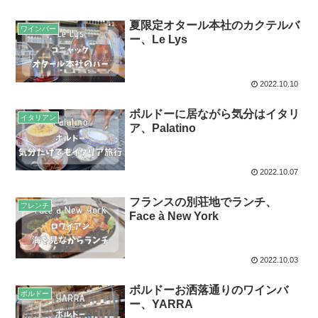
夏限定オタール本社のカクテルバ
ワインバー
ー、Le Lys
2022.10.10
ボルドーに居ながら気分はイタリ
イタリアン
ア、Palatino
2022.10.07
フランスの別荘地でランチ、
フレンチ
Face à New York
2022.10.03
ボルドーお洒落通りのワインバ
ボルドー
ー、YARRA