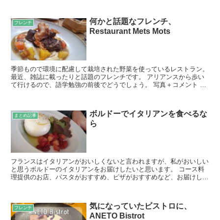
何かと話題なフレンチ、
フレンチ
Restaurant Mets Mots
季節もので環境に配慮して栽培された野菜を使っているレストラン。
最近、雑誌に載ったりと話題のフレンチです。 アリアンスから歩い
て行けるので、語学勉強の前後でどうでしょう。 写真＋コメント 新
しくできたトラムD線沿いにあるお店。 驚くほど流行...
ボルドーでイタリアンを食べるな
まとめ記事
ら
フランスはイタリアンがおいしくないと言われますが、私がおいしい
と思うボルドーのイタリアンをお届けしたいと思います。 コース料
理提供のお店、パスタがおすすめ、ピザがおすすめなど、お届けしま
す！ TentaziOni Bordeaux このブロ...
気になっていたビストロに、
フレンチ
ANETO Bistrot