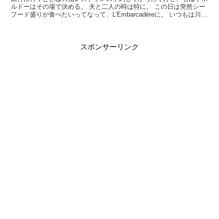
ルドーはその場で決める。 夫と二人の時は特に。 この日は突然シー
フード盛りが食べたいってなって、L'Embarcadèreに。 いつもは川沿
いのお店に行くんやけど、たまには違うと...
スポンサーリンク