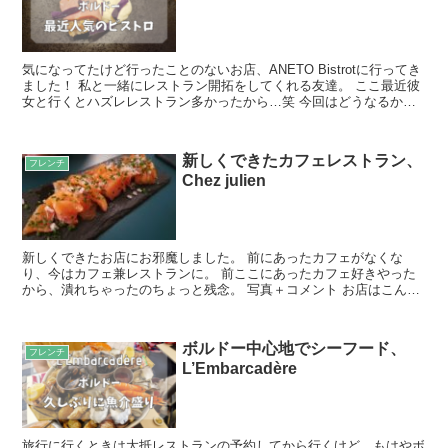
気になってたけど行ったことのないお店、ANETO Bistrotに行ってき
ました！ 私と一緒にレストラン開拓をしてくれる友達。 ここ最近彼
女と行くとハズレレストラン多かったから…笑 今回はどうなるかな
ぁと。 写真＋コメント このお店は決め打...
新しくできたカフェレストラン、
フレンチ
Chez julien
新しくできたお店にお邪魔しました。 前にあったカフェがなくな
り、今はカフェ兼レストランに。 前ここにあったカフェ好きやった
から、潰れちゃったのちょっと残念。 写真＋コメント お店はこんな
感じ。 1階か2階かと聞かれたので、2階へ。 思ったよ...
ボルドー中心地でシーフード、
フレンチ
L’Embarcadère
旅行に行くときは大抵レストランの予約してから行くけど、もはやボ