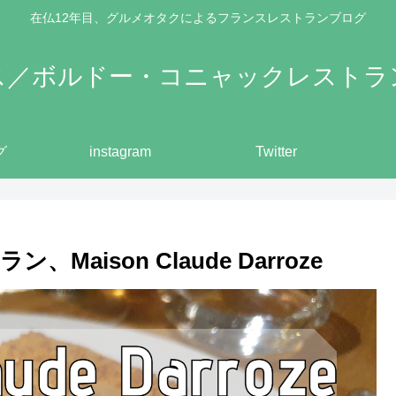
在仏12年目、グルメオタクによるフランスレストランブログ
ス／ボルドー・コニャックレストラ
グ
instagram
Twitter
ison Claude Darroze