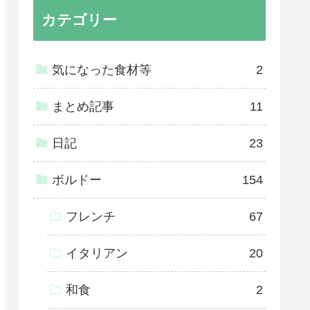
カテゴリー
気になった食材等
2
まとめ記事
11
日記
23
ボルドー
154
フレンチ
67
イタリアン
20
和食
2