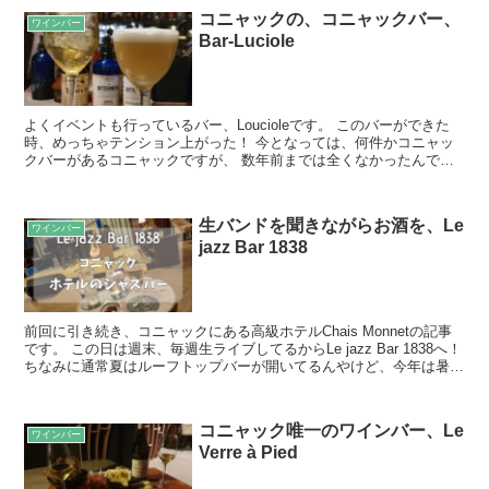
コニャックの、コニャックバー、
ワインバー
Bar-Luciole
よくイベントも行っているバー、Loucioleです。 このバーができた
時、めっちゃテンション上がった！ 今となっては、何件かコニャッ
クバーがあるコニャックですが、 数年前までは全くなかったんで
す。 地元のお酒をベースにつくってくれるカクテル...
生バンドを聞きながらお酒を、Le
ワインバー
jazz Bar 1838
前回に引き続き、コニャックにある高級ホテルChais Monnetの記事
です。 この日は週末、毎週生ライブしてるからLe jazz Bar 1838へ！
ちなみに通常夏はルーフトップバーが開いてるんやけど、今年は暑す
ぎるからか私の行った日は...
コニャック唯一のワインバー、Le
ワインバー
Verre à Pied