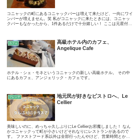
コニャックの町にあるコニャックバーは増えて来たけど、一向にワイ
ンバーが増えません。笑 私がコニャックに来たときには、コニャッ
クバーもなかったから、1件あるだけで十分嬉しい！ ここは元星付き
レストランのソムリエさんがオーナーソムリエとなって営...
高級ホテル内のカフェ、
カフェ
Angelique Cafe
ホテル・シェ・モネというコニャックの新しい高級ホテル。 その中
にあるカフェ、アンジェリック・カフェです。
地元民が好きなビストロへ、Le
フレンチ
Cellier
美味しいのに、めっちゃ久しぶりにLe Cellierお邪魔しました！ なん
かコニャックって町が小さいけどそれなりにレストランがあるので
す。 ファストフード系以外は全部行ったんやけど、営業時間とか立