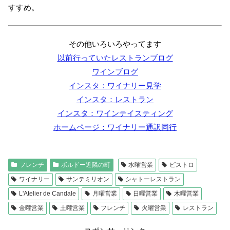
すすめ。
その他いろいろやってます
以前行っていたレストランブログ
ワインブログ
インスタ：ワイナリー見学
インスタ：レストラン
インスタ：ワインテイスティング
ホームページ：ワイナリー通訳同行
フレンチ
ボルドー近隣の町
水曜営業
ビストロ
ワイナリー
サンテミリオン
シャトーレストラン
L'Atelier de Candale
月曜営業
日曜営業
木曜営業
金曜営業
土曜営業
フレンチ
火曜営業
レストラン