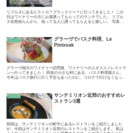
リブルヌにあるビストロ？ブラッスリー？に行ってきました！ この
日はワイナリーの方にお昼誘ってもらってのランチでした。 リブル
ヌ全然知らんから、知ってる人に誘ってもらえると嬉しい。 写真＋
コメント 前菜はみんなでシェアしたので写真はなしです。...
グラーヴでバスク料理、Le
フレンチ
Pintxoak
グラーヴ地方のワイナリー訪問後、ワイナリーの人オススメレストラ
ンへ行ってきました！ 田舎の小さな村にある、バスク料理屋さん。
今年はバスク旅行に行く予定もあったのに、コロナで行けなくなっ
て…まぁ、そんなことを言っても仕方ないよね。 写真＋コ...
サンテミリオン近郊のおすすめレ
フレンチ
ストラン3選
前回は、サンテミリオンの町中にあるレストランをご紹介しました
が、今回はサンテミリオン近郊のレストランをご紹介します。 私は