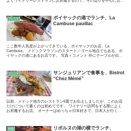
よくワイナリーレストランにお邪魔するので、その辺りを中心にお届
けします！ Restaurant du Grand Ba...
ポイヤックの港でランチ、La
フレンチ
Cambuse pauillac
ここ数年人気度が上がってきている、ポイヤックのお店、La
Cambuse。 メドックマラソンのスタート／ゴール地点でもある、ポ
イヤックの港にあるお店です。 写真＋コメント 外にテーブルが出て
ますが、この日は寒かったのでテラス席はなし。 夏に...
サンジュリアンで食事を、Bistrot
フレンチ
“Chez Mémé”
以前、メドック地方のレストラン6選でお伝えしましたが、このお店
だけについて書くのは初めてです。 ワイナリー訪問をする際によく
お邪魔するお店。 オーナーはめっちゃ日本好きで、日本人が行くと
喜ばれます。笑 いつか一緒に日本に行けたらいいなぁと話...
リボルヌの湖の横でランチ、
軽食