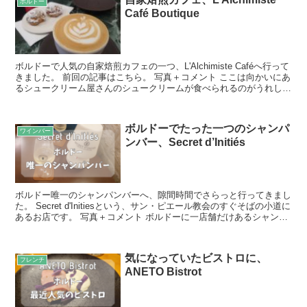
ボルドー
Café Boutique
ボルドーで人気の自家焙煎カフェの一つ、L'Alchimiste Caféへ行って
きました。 前回の記事はこちら。 写真＋コメント ここは向かいにあ
るシュークリーム屋さんのシュークリームが食べられるのがうれし
い！ ここのシュークリームのファン...
ボルドーでたった一つのシャンパ
ワインバー
ンバー、Secret d’Initiés
ボルドー唯一のシャンパンバーへ、隙間時間でさらっと行ってきまし
た。 Secret d'Initiesという、サン・ピエール教会のすぐそばの小道に
あるお店です。 写真＋コメント ボルドーに一店舗だけあるシャンパ
ンバー。 このお店が出来た時、か...
気になっていたビストロに、
フレンチ
ANETO Bistrot