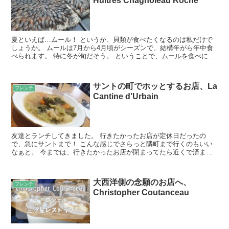
Huitres Chagnoleau Roché
夏といえば…ムール！ というか、貝類が食べたくなるのは私だけで
しょうか。 ムールは7月から4月頃がシーズンで、結構年がら年中食
べられます。 特に冬が旬だそう。 ということで、ムールを食べに車
で1時間ほどの町まで行ってきました！ 写真＋コメン...
サントの町でホッとするお店、La
フレンチ
Cantine d’Urbain
友達とランチしてきました。 行きたかったお店が定休日だったの
で、急にサントまで！ こんな感じでさらっと隣町まで行くのもいい
なぁと。 今までは、行きたかったお店が閉まってたら近くで済まし
てたんやけど、30分くらいの距離やし隣町まで行くのいいな...
大西洋側の念願のお店へ、
フレンチ
Christopher Coutanceau