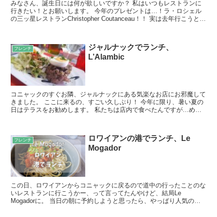
みなさん、誕生日には何が欲しいですか？ 私はいつもレストランに
行きたい！とお願いします。 今年のプレゼントは…！ラ・ロシェル
の三ッ星レストランChristopher Coutanceau！！ 実は去年行こうと予
約をしていたものの、ロックダウ...
ジャルナックでランチ、
フレンチ
L’Alambic
コニャックのすぐお隣、ジャルナックにある気楽なお店にお邪魔して
きました。 ここに来るの、すごい久しぶり！ 今年に限り、暑い夏の
日はテラスをお勧めします。 私たちは店内で食べたんですが…めっ
ちゃ暑かった～！ 写真＋コメント この日のランチメニ...
ロワイアンの港でランチ、Le
フレンチ
Mogador
この日、ロワイアンからコニャックに戻るので道中の行ったことのな
いレストランに行こうかー、って言ってたんやけど、結局Le
Mogadorに。 当日の朝に予約しようと思ったら、やっぱり人気のお
店は満席で…。 次回はちゃんと計画して行く！ ここは...