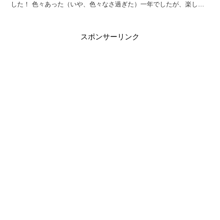
した！ 色々あった（いや、色々なさ過ぎた）一年でしたが、楽しい1
年を過ごすことが出来ました。 レストランブログである...
スポンサーリンク