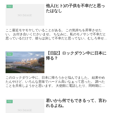
他人(ヒト)の子供を不幸だと思っ
日記
たはなし
ここ最近モヤモヤしていることがある。 この気持ちを昇華させた
い。 お付き合いくださいませ。 ちなみに、私のモノサシで不幸だと
思っているだけで、彼らは決して不幸だと思ってない、むしろ幸せだ
と思っていますよ。 それをわかった上で、吐き出したい。...
【日記】ロックダウン中に日本に
日記
帰る？
このロックダウン中に、日本に帰ろうかと悩んでました。 結果やめ
たんやけど、いろんな意味でハードル高いなぁって思った。 調べた
ことを共有しようかと思います。 大使館に電話したり、同時期に帰
る予定やった友達と情報共有したり色々。 自主隔離 まず...
若いから何でもできるって、言わ
日記
れるよね。