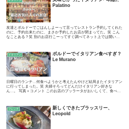
イタリアン
Palatino
友達とボルドーでごはんしよーって言ってレストラン予約してくれた
のに、予約出来たのに、まさか予約したお店が閉まってた。笑 こん
なことある？笑 別のお店行こーってすぐ調べてネット上では開いて
たんやけど、お店の前行ったら閉まってた。 ナニコレ。 ...
ボルドーでイタリアン食べすぎ？
イタリアン
Le Murano
日曜日のランチ…何食べようかと考えたんやけど結局またイタリアン
に行ってしまった。笑 夫婦そろってどんだけイタリアン好きな
ん…。 写真＋コメント このお店のブッラータがおいしくて、食べた
いって言ってきたのに結局違うもの頼んだ。 頼んだのはエス...
新しくできたブラッスリー、
フレンチ
Leopold