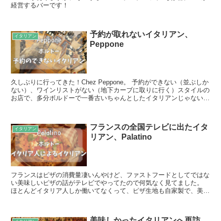
経営するバーです！
予約が取れないイタリアン、
イタリアン
Peppone
久しぶりに行ってきた！Chez Peppone。 予約ができない（並ぶしか
ない）、ワインリストがない（地下カーブに取りに行く）スタイルの
お店で、多分ボルドーで一番古いちゃんとしたイタリアンじゃないか
なぁ。 少なくとも10年前には流行ってた。...
フランスの全国テレビに出たイタ
イタリアン
リアン、Palatino
フランスはピザの消費量凄いんやけど、ファストフードとしてではな
い美味しいピザの話がテレビでやってたので何気なく見てました。
ほとんどイタリア人しか働いてなくって、ピザ生地も自家製で、美味
しいイタリアンって説明されてたお店。 店名は出てなかっ...
美味しかったイタリアンへ再訪、