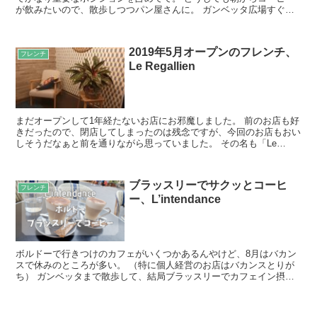
が飲みたいので、散歩しつつパン屋さんに。 ガンベッタ広場すぐそ
ばの、人気のパン屋さんGllm Guillaumeにお...
2019年5月オープンのフレンチ、
フレンチ
Le Regallien
まだオープンして1年経たないお店にお邪魔しました。 前のお店も好
きだったので、閉店してしまったのは残念ですが、今回のお店もおい
しそうだなぁと前を通りながら思っていました。 その名も「Le
Regallien」 写真＋コメント 店内は、前のお...
ブラッスリーでサクッとコーヒ
フレンチ
ー、L’intendance
ボルドーで行きつけのカフェがいくつかあるんやけど、8月はバカン
スで休みのところが多い。 （特に個人経営のお店はバカンスとりが
ち） ガンベッタまで散歩して、結局ブラッスリーでカフェイン摂取
することに。 ブラッスリーは何時でもお酒飲めるし、何時...