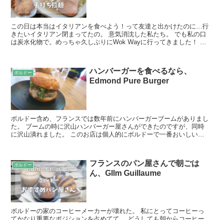
この日は本当はイタリアンを食べよう！って友達と出かけたのに…行
きたいイタリアン閉まってたの。 意気消沈した私たち。 でも私の口
は炭水化物で。めっちゃ久しぶりにWok Wayに行ってきました！ 写
真＋コメント このお店に来るの3年とか4年ぶり...
ハンバーガーを食べるなら、
ボルドー
Edmond Pure Burger
ボルドー含め、フランスでは数年前にハンバーガーブームがありまし
た。 ブームの時に沢山ハンバーガー屋さんができたのですが、同時
に沢山潰れました。 このお店は個人的にボルドーで一番おいしいと
思っているのがここ！ Edmond Pure Burg...
フランスのパン屋さんで朝ごは
ボルドー
ん、Gllm Guillaume
ボルドーの家のコーヒーメーカーが壊れた。 私にとってコーヒーっ
てかなり重要なポジションを占めてて。 どうしても朝からコーヒー